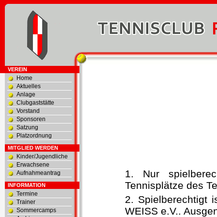
VEREIN
Home
Aktuelles
Anlage
Clubgaststätte
Vorstand
Sponsoren
Satzung
Platzordnung
MITGLIED WERDEN
Kinder/Jugendliche
Erwachsene
1. Nur spielbere
Aufnahmeantrag
Tennisplätze des T
INFORMATION
Termine
2. Spielberechtigt 
Trainer
WEISS e.V.. Ausgen
Sommercamps