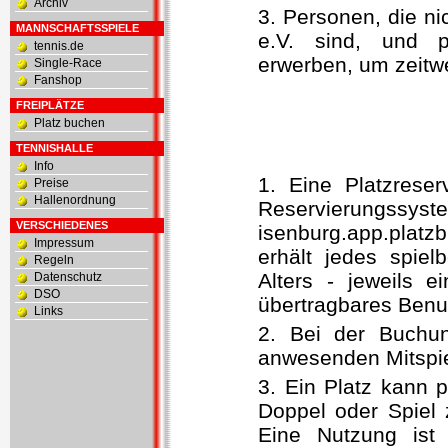
Archiv
3. Personen, die n
MANNSCHAFTSSPIELE
e.V. sind, und p
tennis.de
erwerben, um zeitwe
Single-Race
Fanshop
FREIPLÄTZE
Platz buchen
TENNISHALLE
Info
1. Eine Platzrese
Preise
Hallenordnung
Reservierun
VERSCHIEDENES
isenburg.app.plat
Impressum
erhält jedes spiel
Regeln
Alters - jeweils e
Datenschutz
DSO
übertragbares Benu
Links
2. Bei der Buchun
anwesenden Mitspie
3. Ein Platz kann p
Doppel oder Spiel 
Eine Nutzung ist 