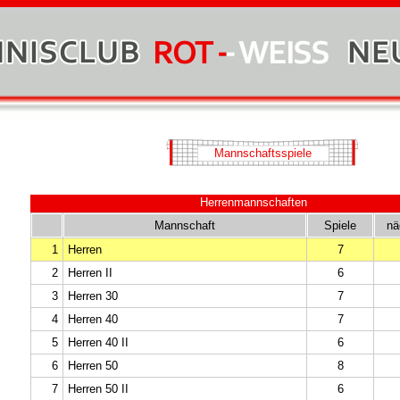
Mannschaftsspiele
Herrenmannschaften
Mannschaft
Spiele
nä
1
Herren
7
2
Herren II
6
3
Herren 30
7
4
Herren 40
7
5
Herren 40 II
6
6
Herren 50
8
7
Herren 50 II
6