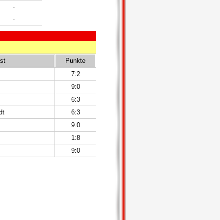
-
-
st
Punkte
7:2
9:0
6:3
dt
6:3
9:0
1:8
9:0