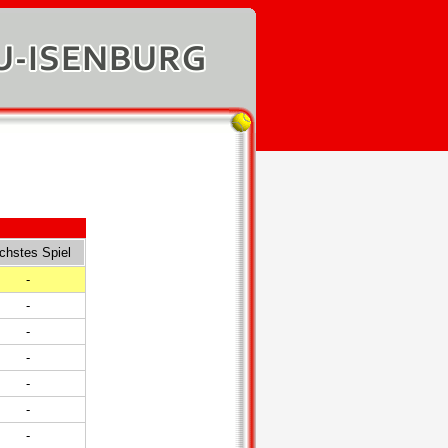
chstes Spiel
-
-
-
-
-
-
-